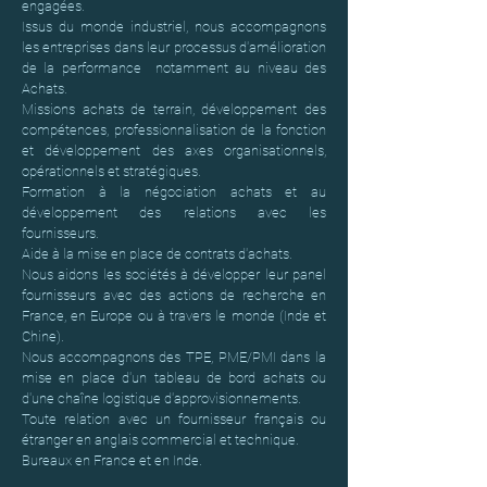
engagées.
Issus du monde industriel, nous accompagnons
les entreprises dans leur processus d'amélioration
de la performance notamment au niveau des
Achats.
Missions achats de terrain, développement des
compétences, professionnalisation de la fonction
et développement des axes organisationnels,
opérationnels et stratégiques.
Formation à la négociation achats et au
développement des relations avec les
fournisseurs.
Aide à la mise en place de contrats d'achats.
Nous aidons les sociétés à développer leur panel
fournisseurs avec des actions de recherche en
France, en Europe ou à travers le monde (Inde et
Chine).
Nous accompagnons des TPE, PME/PMI dans la
mise en place d'un tableau de bord achats ou
d'une chaîne logistique d'approvisionnements.
Toute relation avec un fournisseur français ou
étranger en anglais commercial et technique.
Bureaux en France et en Inde.